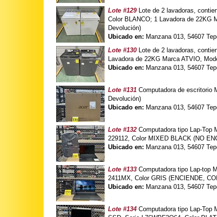
Lote #129
Lote de 2 lavadoras, con
Color BLANCO; 1 Lavadora de 22KG
Devolución)
Ubicado en:
Manzana 013, 54607 Tepo
Lote #130
Lote de 2 lavadoras, conti
Lavadora de 22KG Marca ATVIO, Mode
Ubicado en:
Manzana 013, 54607 Tepo
Lote #131
Computadora de escritori
Devolución)
Ubicado en:
Manzana 013, 54607 Tepo
Lote #132
Computadora tipo Lap-Top
229112, Color MIXED BLACK (NO ENC
Ubicado en:
Manzana 013, 54607 Tepo
Lote #133
Computadora tipo Lap-top
2411MX, Color GRIS (ENCIENDE, CO
Ubicado en:
Manzana 013, 54607 Tepo
Lote #134
Computadora tipo Lap-Top