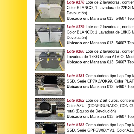
Lote #178
Lote de 2 lavadoras, con
Color BLANCO; 1 Lavadora de 22KG
Devolución)
Ubicado en:
Manzana 013, 54607 Tepo
Lote #179
Lote de 2 lavadoras, con
Color BLANCO; 1 Lavadora de 18KG
Devolución)
Ubicado en:
Manzana 013, 54607 Tepo
Lote #180
Lote de 2 lavadoras, conti
Lavadora de 17KG Marca ATVIO, Mode
Ubicado en:
Manzana 013, 54607 Tepo
Lote #181
Computadora tipo Lap-Top
SSD, Serie CP7XLVQK99, Color PLAT
Ubicado en:
Manzana 013, 54607 Tepo
Lote #182
Lote de 2 artículos, cont
Color AZUL (CONFIGURADO, CON CUEN
rota) (Equipo de Devolución)
Ubicado en:
Manzana 013, 54607 Tepo
Lote #183
Computadora tipo Lap-Top
SSD, Serie GPFGW9XYV1, Color AZUL