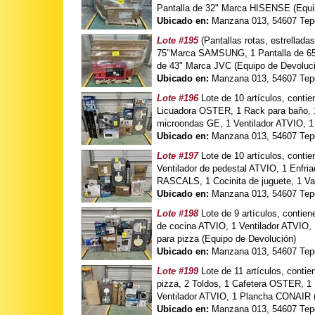
Pantalla de 32" Marca HISENSE (Equi
Ubicado en:
Manzana 013, 54607 Tepo
Lote #195
(Pantallas rotas, estrellad
75"Marca SAMSUNG, 1 Pantalla de 65"
de 43" Marca JVC (Equipo de Devoluc
Ubicado en:
Manzana 013, 54607 Tepo
Lote #196
Lote de 10 artículos, cont
Licuadora OSTER, 1 Rack para baño, 
microondas GE, 1 Ventilador ATVIO, 
Ubicado en:
Manzana 013, 54607 Tepo
Lote #197
Lote de 10 artículos, conti
Ventilador de pedestal ATVIO, 1 Enfr
RASCALS, 1 Cocinita de juguete, 1 Va
Ubicado en:
Manzana 013, 54607 Tepo
Lote #198
Lote de 9 artículos, conti
de cocina ATVIO, 1 Ventilador ATVIO,
para pizza (Equipo de Devolución)
Ubicado en:
Manzana 013, 54607 Tepo
Lote #199
Lote de 11 artículos, cont
pizza, 2 Toldos, 1 Cafetera OSTER, 
Ventilador ATVIO, 1 Plancha CONAIR 
Ubicado en:
Manzana 013, 54607 Tepo