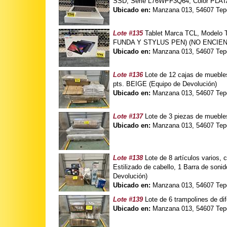
SSD, Serie L76WPF3Q64, Color PLAT
Ubicado en:
Manzana 013, 54607 Tepo
Lote #135
Tablet Marca TCL, Modelo
FUNDA Y STYLUS PEN) (NO ENCIENDE
Ubicado en:
Manzana 013, 54607 Tepo
Lote #136
Lote de 12 cajas de muebl
pts. BEIGE (Equipo de Devolución)
Ubicado en:
Manzana 013, 54607 Tepo
Lote #137
Lote de 3 piezas de mueble
Ubicado en:
Manzana 013, 54607 Tepo
Lote #138
Lote de 8 artículos varios
Estilizado de cabello, 1 Barra de so
Devolución)
Ubicado en:
Manzana 013, 54607 Tepo
Lote #139
Lote de 6 trampolines de 
Ubicado en:
Manzana 013, 54607 Tepo