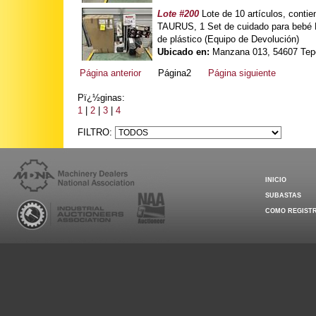
Lote #200
Lote de 10 artículos, cont
TAURUS, 1 Set de cuidado para bebé 
de plástico (Equipo de Devolución)
Ubicado en:
Manzana 013, 54607 Tepo
Página anterior
Página2
Página siguiente
Pï¿½ginas:
1
|
2
|
3
|
4
FILTRO:
INICIO
SUBASTAS
COMO REGIST