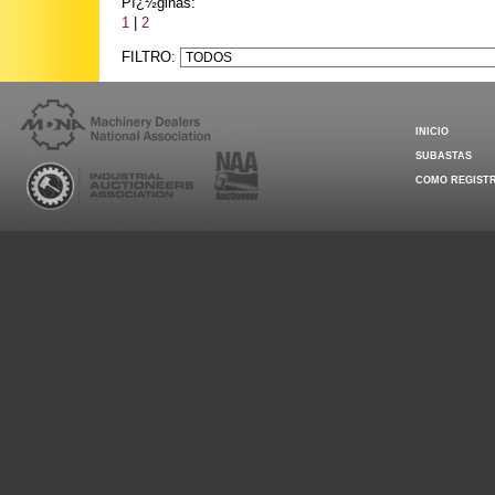
Pï¿½ginas:
1
|
2
FILTRO:
INICIO
SUBASTAS
COMO REGIST