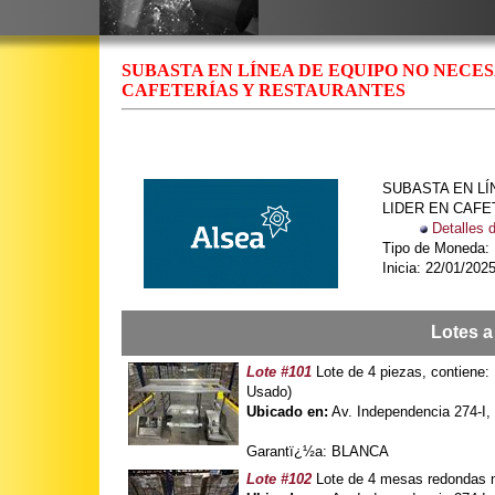
SUBASTA EN LÍNEA DE EQUIPO NO NECE
CAFETERÍAS Y RESTAURANTES
SUBASTA EN L
LIDER EN CAF
Detalles 
Tipo de Moneda
Inicia: 22/01/2025
Lotes a
Lote #101
Lote de 4 piezas, contiene: 1
Usado)
Ubicado en:
Av. Independencia 274-I,
Garantï¿½a: BLANCA
Lote #102
Lote de 4 mesas redondas 