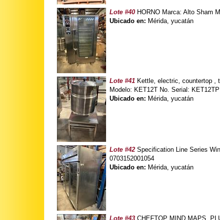
Lote #40
HORNO Marca: Alto Sham Mo
Ubicado en:
Mérida, yucatán
Lote #41
Kettle, electric, countertop 
Modelo: KET12T No. Serial: KET12TP
Ubicado en:
Mérida, yucatán
Lote #42
Specification Line Series Win
0703152001054
Ubicado en:
Mérida, yucatán
Lote #43
CHEFTOP MIND MAPS, PLUS 