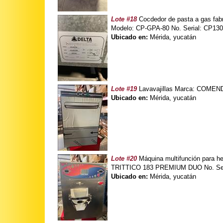
Lote #18
Cocdedor de pasta a gas fabr
Modelo: CP-GPA-80 No. Serial: CP130
Ubicado en:
Mérida, yucatán
Lote #19
Lavavajillas Marca: COMEND
Ubicado en:
Mérida, yucatán
Lote #20
Máquina multifunción para he
TRITTICO 183 PREMIUM DUO No. Ser
Ubicado en:
Mérida, yucatán