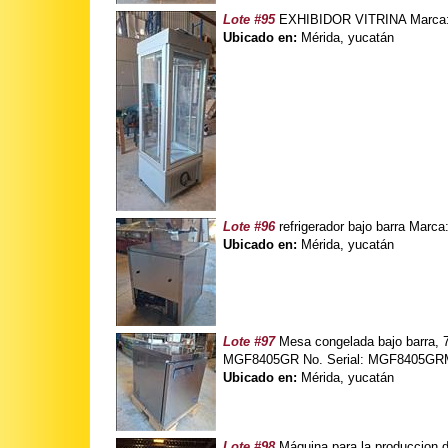
Lote #95
EXHIBIDOR VITRINA Marca: 
Ubicado en:
Mérida, yucatán
Lote #96
refrigerador bajo barra Marc
Ubicado en:
Mérida, yucatán
Lote #97
Mesa congelada bajo barra, 7.
MGF8405GR No. Serial: MGF8405GR
Ubicado en:
Mérida, yucatán
Lote #98
Máquina para la produccion d