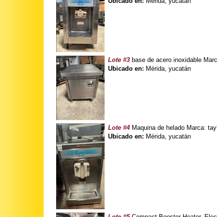
Ubicado en:
Mérida, yucatán
Lote #3
base de acero inoxidable Marc
Ubicado en:
Mérida, yucatán
Lote #4
Maquina de helado Marca: tayl
Ubicado en:
Mérida, yucatán
Lote #5
Compact Booster Heater, Elect